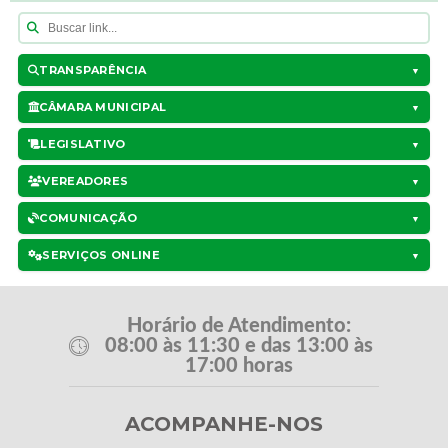
TRANSPARÊNCIA
▼
CÂMARA MUNICIPAL
▼
LEGISLATIVO
▼
VEREADORES
▼
COMUNICAÇÃO
▼
SERVIÇOS ONLINE
▼
Horário de Atendimento:
08:00 às 11:30 e das 13:00 às
17:00 horas
ACOMPANHE-NOS